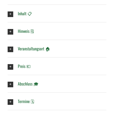
Inhalt 📋
Hinweis 🗒️
Veranstaltungsort 🏠
Preis 💶
Abschluss 🎓
Termine 🗓️