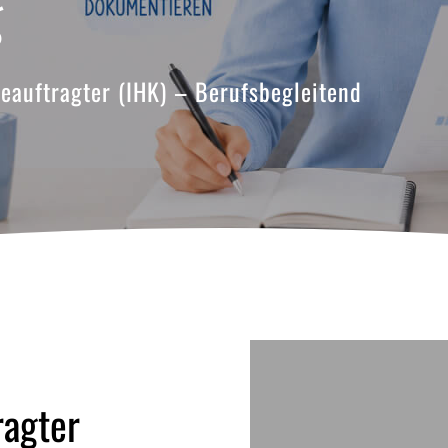
g
auftragter (IHK) – Berufsbegleitend
agter