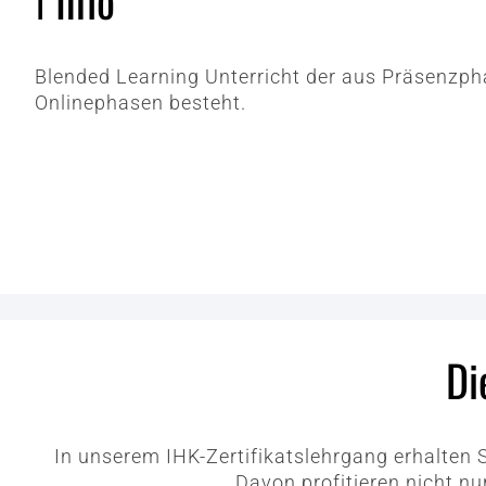
ℹ️ Info
Blended Learning Unterricht der aus Präsenzp
Onlinephasen besteht.
Di
In unserem IHK-Zertifikatslehrgang erhalten 
Davon profitieren nicht nu