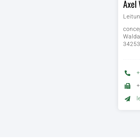
Axel 
Leitu
conce
Walda
34253
+
+
l