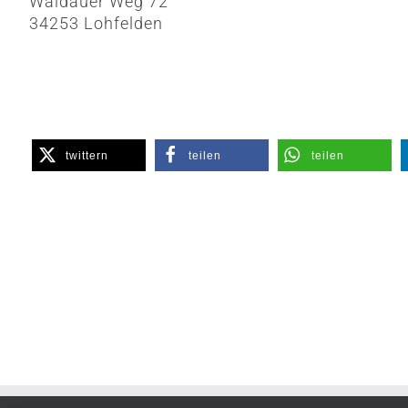
Waldauer Weg 72
34253 Lohfelden
twittern
teilen
teilen