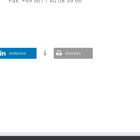
Fax: +49 561 / 40 08 59 66
mitteilen
drucken