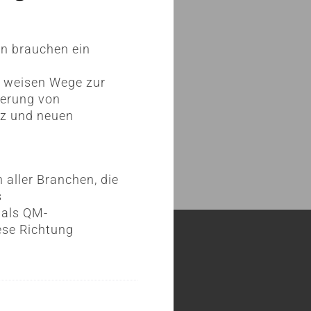
en brauchen ein
e weisen Wege zur
ierung von
nz und neuen
aller Branchen, die
s
 als QM-
iese Richtung