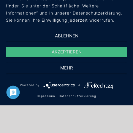
Impressum
finden Sie unter der Schaltfläche „Weitere
Informationen“ und in unserer Datenschutzerklärung.
Sie können Ihre Einwilligung jederzeit widerrufen.
ABLEHNEN
AKZEPTIEREN
MEHR
Powered by
&
© concept + result Unternehmensberatung
Impressum
|
Datenschutzerklärung
GmbH ·
info(at)conres.de
·
+49 561 / 40 08 59 60