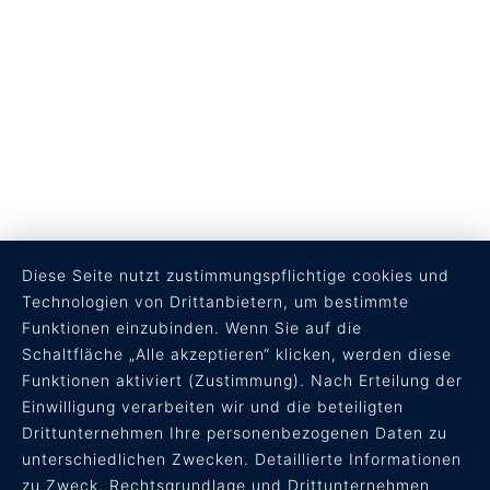
Diese Seite nutzt zustimmungspflichtige cookies und
Technologien von Drittanbietern, um bestimmte
Funktionen einzubinden. Wenn Sie auf die
Schaltfläche „Alle akzeptieren“ klicken, werden diese
Funktionen aktiviert (Zustimmung). Nach Erteilung der
RECHTLICHES
Einwilligung verarbeiten wir und die beteiligten
Drittunternehmen Ihre personenbezogenen Daten zu
AGB
unterschiedlichen Zwecken. Detaillierte Informationen
Datenschutz
zu Zweck, Rechtsgrundlage und Drittunternehmen