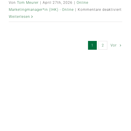
Von
Tom Meurer
|
April 27th, 2026
|
Online
für
Marketingmanager*in (IHK) - Online
|
Kommentare deaktiviert
Term
Weiterlesen
🗓️
1
2
Vor