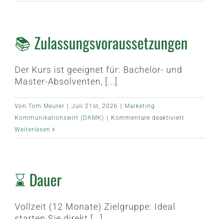
Inhalt
📚 Zulassungsvoraussetzungen
Der Kurs ist geeignet für: Bachelor- und
Master-Absolventen, [...]
Von
Tom Meurer
|
Juli 21st, 2026
|
Marketing
für
Kommunikationswirt (DAMK)
|
Kommentare deaktiviert
📚
Weiterlesen
Zulassungs
⌛ Dauer
Vollzeit (12 Monate) Zielgruppe: Ideal
starten Sie direkt [...]