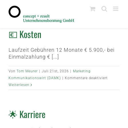
Zum
Inhalt
springen
💶 Kosten
Laufzeit Gebühren 12 Monate € 5.900,- bei
Einmalzahlung € [...]
Von
Tom Meurer
|
Juli 21st, 2026
|
Marketing
für
Kommunikationswirt (DAMK)
|
Kommentare deaktiviert
💶
Weiterlesen
Kosten
🌟 Karriere