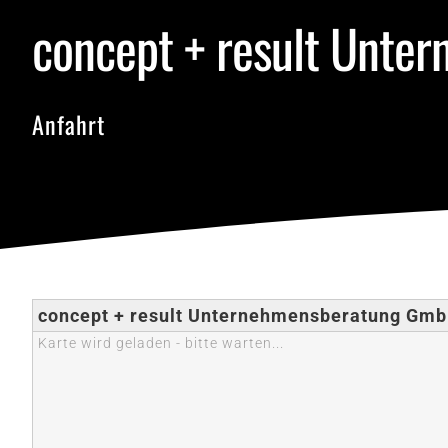
concept + result Unt
Anfahrt
concept + result Unternehmensberatung Gm
Karte wird geladen - bitte warten...