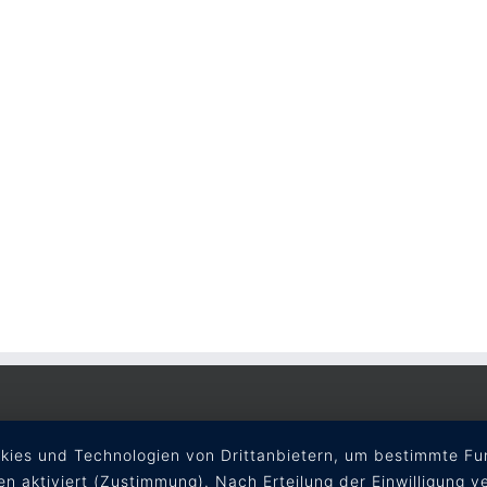
okies und Technologien von Drittanbietern, um bestimmte Fun
en aktiviert (Zustimmung). Nach Erteilung der Einwilligung v