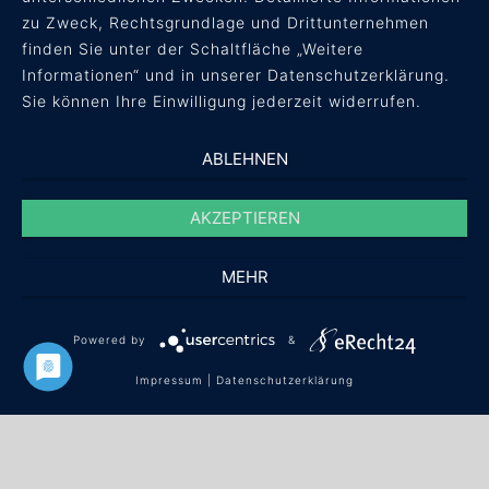
Impressum
zu Zweck, Rechtsgrundlage und Drittunternehmen
finden Sie unter der Schaltfläche „Weitere
Informationen“ und in unserer Datenschutzerklärung.
Sie können Ihre Einwilligung jederzeit widerrufen.
ABLEHNEN
AKZEPTIEREN
MEHR
© concept + result Unternehmensberatung
Powered by
&
GmbH ·
info(at)conres.de
·
+49 561 / 40 08 59 60
Impressum
|
Datenschutzerklärung