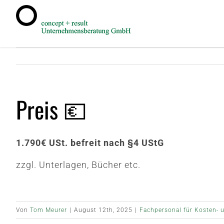
Zum
Inhalt
springen
Preis 💶
1.790€ USt. befreit nach §4 UStG
zzgl. Unterlagen, Bücher etc.
Von
Tom Meurer
|
August 12th, 2025
|
Fachpersonal für Kosten- 