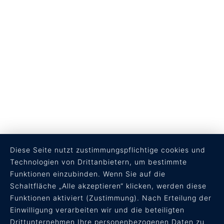
Diese Seite nutzt zustimmungspflichtige cookies und
Technologien von Drittanbietern, um bestimmte
Funktionen einzubinden. Wenn Sie auf die
Schaltfläche „Alle akzeptieren“ klicken, werden diese
Funktionen aktiviert (Zustimmung). Nach Erteilung der
RECHTLICHES
Einwilligung verarbeiten wir und die beteiligten
Drittunternehmen Ihre personenbezogenen Daten zu