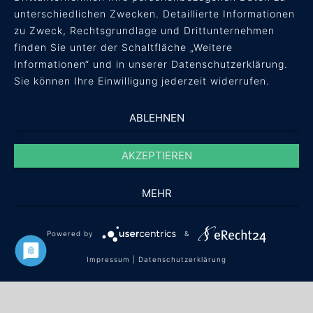
AGB
unterschiedlichen Zwecken. Detaillierte Informationen
Datenschutz
zu Zweck, Rechtsgrundlage und Drittunternehmen
Impressum
finden Sie unter der Schaltfläche „Weitere
Informationen“ und in unserer Datenschutzerklärung.
Sie können Ihre Einwilligung jederzeit widerrufen.
ABLEHNEN
AKZEPTIEREN
MEHR
Powered by
&
© concept + result Unternehmensberatung
Impressum
|
Datenschutzerklärung
GmbH ·
info(at)conres.de
·
+49 561 / 40 08 59 60