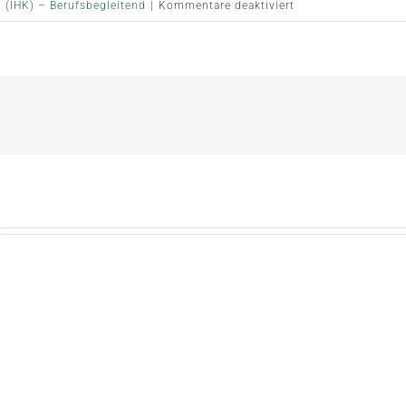
für
 (IHK) – Berufsbegleitend
|
Kommentare deaktiviert
Veranstaltungsort
🏠