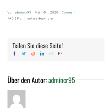
Von
admincr95
|
Mai 14th, 2020
|
Conres -
für
FAQ
|
Kommentare deaktiviert
Was
muss
ich
zur
Teilen Sie diese Seite!
Beratung
Facebook
Twitter
Reddit
LinkedIn
WhatsApp
E-
mitbringen?
Mail
Über den Autor:
admincr95