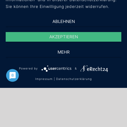
Sie können Ihre Einwilligung jederzeit widerrufen.
ABLEHNEN
AKZEPTIEREN
MEHR
Powered by
&
© concept + result Unternehmensberatung
Impressum
|
Datenschutzerklärung
GmbH ·
info(at)conres.de
·
+49 561 / 40 08 59 60