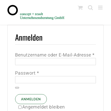
Zum
Inhalt
springen
Anmelden
Erforde
Benutzername oder E-Mail-Adresse
*
Erforderlich
Passwort
*
ANMELDEN
Angemeldet bleiben