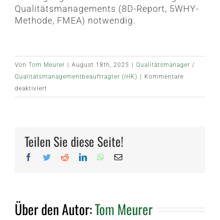
Qualitätsmanagements (8D-Report, 5WHY-
Methode, FMEA) notwendig.
Von
Tom Meurer
|
August 18th, 2025
|
Qualitätsmanager /
Qualitätsmanagementbeauftragter (IHK)
|
Kommentare
für
deaktiviert
Empfehlung
Teilen Sie diese Seite!
Facebook
Twitter
Reddit
LinkedIn
WhatsApp
E-
Mail
Über den Autor:
Tom Meurer