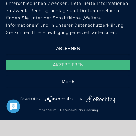
AGB
unterschiedlichen Zwecken. Detaillierte Informationen
Datenschutz
zu Zweck, Rechtsgrundlage und Drittunternehmen
Impressum
finden Sie unter der Schaltfläche „Weitere
Informationen“ und in unserer Datenschutzerklärung.
Sie können Ihre Einwilligung jederzeit widerrufen.
ABLEHNEN
AKZEPTIEREN
MEHR
Powered by
&
© concept + result Unternehmensberatung
Impressum
|
Datenschutzerklärung
GmbH ·
info(at)conres.de
·
+49 561 / 40 08 59 60