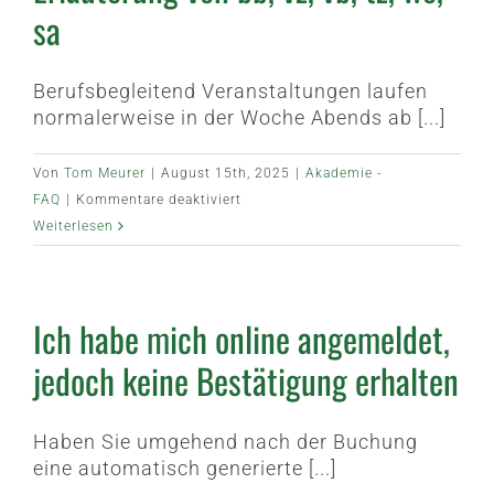
von
sa
der
Akademie
concept
Berufsbegleitend Veranstaltungen laufen
+
normalerweise in der Woche Abends ab [...]
result
Von
Tom Meurer
|
August 15th, 2025
|
Akademie -
für
FAQ
|
Kommentare deaktiviert
Erläuterung
Weiterlesen
von
bb,
vz,
Ich habe mich online angemeldet,
vb,
tz,
jedoch keine Bestätigung erhalten
we,
sa
Haben Sie umgehend nach der Buchung
eine automatisch generierte [...]