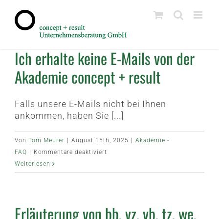
Zum
Inhalt
springen
Ich erhalte keine E-Mails von der
Akademie concept + result
Falls unsere E-Mails nicht bei Ihnen
ankommen, haben Sie [...]
Von
Tom Meurer
|
August 15th, 2025
|
Akademie -
für
FAQ
|
Kommentare deaktiviert
Ich
Weiterlesen
erhalte
keine
E-
Erläuterung von bb, vz, vb, tz, we,
Mails