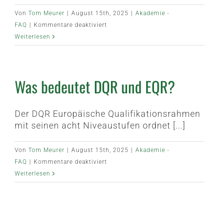
Von
Tom Meurer
|
August 15th, 2025
|
Akademie -
für
FAQ
|
Kommentare deaktiviert
Ich
Weiterlesen
habe
mich
online
Was bedeutet DQR und EQR?
angemeldet,
jedoch
keine
Der DQR Europäische Qualifikationsrahmen
Bestätigung
mit seinen acht Niveaustufen ordnet [...]
erhalten
Von
Tom Meurer
|
August 15th, 2025
|
Akademie -
für
FAQ
|
Kommentare deaktiviert
Was
Weiterlesen
bedeutet
DQR
und